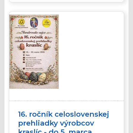
16. ročník celoslovenskej
prehliadky výrobcov
kraslíc - do 5. marca