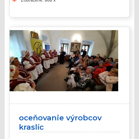
oceňovanie výrobcov
kraslíc